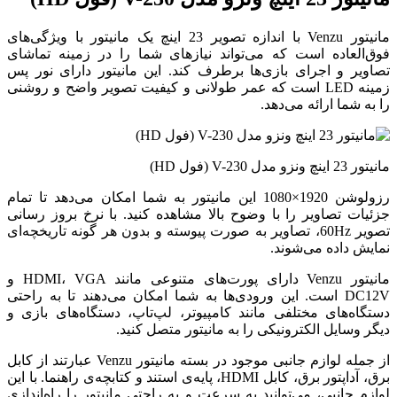
مانیتور Venzu با اندازه تصویر 23 اینچ یک مانیتور با ویژگی‌های
فوق‌العاده است که می‌تواند نیازهای شما را در زمینه تماشای
تصاویر و اجرای بازی‌ها برطرف کند. این مانیتور دارای نور پس
زمینه LED است که عمر طولانی و کیفیت تصویر واضح و روشنی
را به شما ارائه می‌دهد.
مانیتور 23 اینچ ونزو مدل V-230 (فول HD)
رزولوشن 1920×1080 این مانیتور به شما امکان می‌دهد تا تمام
جزئیات تصاویر را با وضوح بالا مشاهده کنید. با نرخ بروز رسانی
تصویر 60Hz، تصاویر به صورت پیوسته و بدون هر گونه تاریخچه‌ای
نمایش داده می‌شوند.
مانیتور Venzu دارای پورت‌های متنوعی مانند HDMI، VGA و
DC12V است. این ورودی‌ها به شما امکان می‌دهند تا به راحتی
دستگاه‌های مختلفی مانند کامپیوتر، لپ‌تاپ، دستگاه‌های بازی و
دیگر وسایل الکترونیکی را به مانیتور متصل کنید.
از جمله لوازم جانبی موجود در بسته مانیتور Venzu عبارتند از کابل
برق، آداپتور برق، کابل HDMI، پایه‌ی استند و کتابچه‌ی راهنما. با این
لوازم جانبی، می‌توانید به سرعت و به راحتی مانیتور را راه‌اندازی