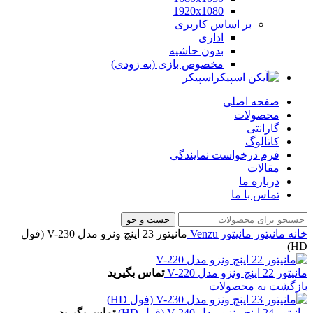
1920x1080
بر اساس کاربری
اداری
بدون حاشیه
مخصوص بازی (به زودی)
اسپیکر
صفحه اصلی
محصولات
گارانتی
کاتالوگ
فرم درخواست نمایندگی
مقالات
درباره ما
تماس با ما
جست و جو
خانه
مانیتور
مانیتور Venzu
مانیتور 23 اینچ ونزو مدل V-230 (فول
HD)
مانیتور 22 اینچ ونزو مدل V-220
تماس بگیرید
بازگشت به محصولات
مانیتور 24 اینچ ونزو مدل V-240 (فول HD)
تماس بگیرید