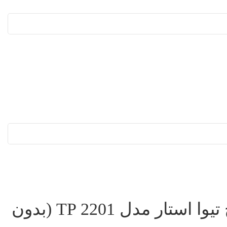
مانیتور 21.5 اینچ تیوا استار مدل TP 2201 (بدون