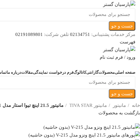
جست و جو
مرکز خدمات پشتیبانی:
02134751
تلفن شرکت:
02191089801
فهرست
ورود / فرم ثبت نام
دسته بندی محصولات
صفحه اصلی
محصولات
گارانتی
کاتالوگ
فرم درخواست نمایندگی
مقالات
درباره ما
تماس
جست و جو
خانه
مانیتور
مانیتور TIVA STAR
مانیتور 21.5 اینچ تیوا استار مدل TP 2201 (بدون حاشیه)
بازگشت به محصولات