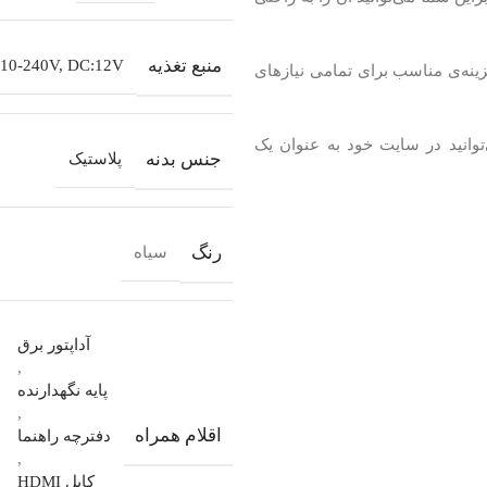
منبع تغذیه
110-240V, DC:12V
جانبی کامل، مانیتور Tiva star 21.5 اینچ یک گزینه‌ی مناسب برای تمامی نیازهای
توانید در سایت خود به عنوان یک
جنس بدنه
پلاستیک
رنگ
سیاه
آداپتور برق
,
پایه نگهدارنده
,
اقلام همراه
دفترچه راهنما
,
کابل HDMI