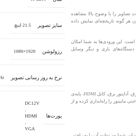
ام جزئیات تصاویر را با وضوح بالا مشاهده
صورت پیوسته و بدون هر گونه تاریخچه‌ای نمایش داده
سایز تصویر
21.5 اینچ
انیتور Venzu دارای پورت‌های متنوعی مانند HDMI، VGA و DC12V است. این ورودی‌ها به شما امکان
 دستگاه‌های بازی و دیگر وسایل
رزولوشن
1920×1080
نرخ به روز رسانی تصویر
Hz
از جمله لوازم جانبی موجود در بسته مانیتور تیوا استار عبارتند از کابل برق، آداپتور برق، کابل HDMI، پایه‌ی
تی مانیتور را راه‌اندازی کرده و از
DC12V
,
پورت‌ها
HDMI
,
VGA
AC 110-240V و DC 12V کار می‌کند، بنابراین شما می‌توانید آن را به راحتی