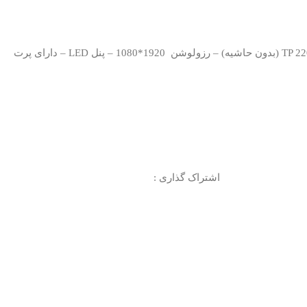
مانیتور 21.5 اینچ تیوا استار مدل TP 2201 (بدون حاشیه) – رزولوشن 1920*1080 – پنل LED – دارای پرت
اشتراک گذاری :